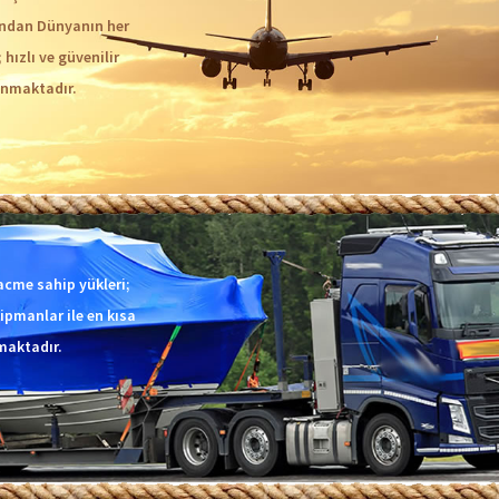
ından Dünyanın her
hızlı ve güvenilir
unmaktadır.
hacme sahip yükleri;
ipmanlar ile en kısa
maktadır.