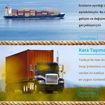
kıtaların ayırdığı 
aşılabilmiştir. Bu
gelişim ve değişi
gerçekleşmiştir.
Detaylı Bilgi
Kara Taşıma
Türkiye ile tüm A
Grup Şirketimiz va
verilen tır nakliy
en uygun sürelerd
Detaylı Bilgi