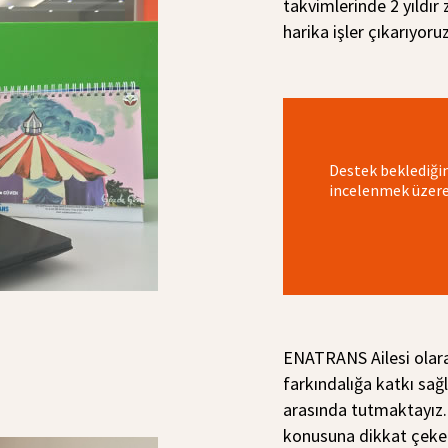
takvimlerinde 2 yıldır 
harika işler çıkarıyoruz
Destek beklediğin
incelenmek üzere 
ENATRANS Ailesi olara
farkındalığa katkı sağ
arasında tutmaktayız
konusuna dikkat çeke