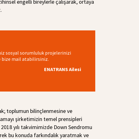
zihinsel engelli bireylerle çalışarak, ortaya
.
iz sosyal sorumluluk projelerinizi
bize mail atabilirsiniz.
ENATRANS Ailesi
k; toplumun bilinçlenmesine ve
lamayı şirketimizin temel prensipleri
. 2018 yılı takvimimizde Down Sendromu
rek bu konuda farkındalık yaratmak ve