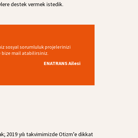
lere destek vermek istedik.
iz sosyal sorumluluk projelerinizi
bize mail atabilirsiniz.
ENATRANS Ailesi
k; 2019 yılı takvimimizde Otizm’e dikkat