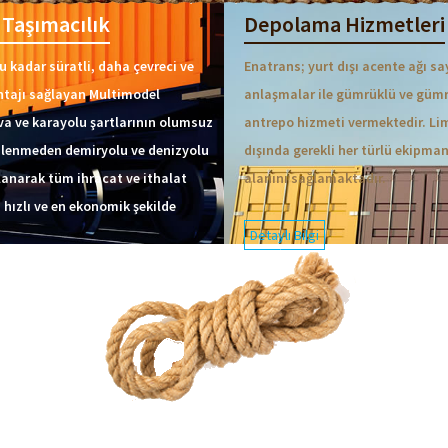
Taşımacılık
Depolama Hizmetleri
u kadar süratli, daha çevreci ve
Enatrans; yurt dışı acente ağı sa
ntajı sağlayan Multimodel
anlaşmalar ile gümrüklü ve güm
ava ve karayolu şartlarının olumsuz
antrepo hizmeti vermektedir. Li
ilenmeden demiryolu ve denizyolu
dışında gerekli her türlü ekipma
anarak tüm ihracat ve ithalat
alanını sağlamaktadır.
 hızlı ve en ekonomik şekilde
Detaylı Bilgi