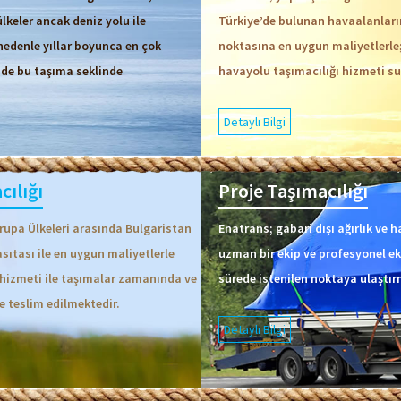
ülkeler ancak deniz yolu ile
Türkiye’de bulunan havaalanlar
 nedenle yıllar boyunca en çok
noktasına en uygun maliyetlerle; 
mde bu taşıma seklinde
havayolu taşımacılığı hizmeti s
Detaylı Bilgi
cılığı
Proje Taşımacılığı
vrupa Ülkeleri arasında Bulgaristan
Enatrans; gabari dışı ağırlık ve 
sıtası ile en uygun maliyetlerle
uzman bir ekip ve profesyonel ek
e hizmeti ile taşımalar zamanında ve
sürede istenilen noktaya ulaştır
e teslim edilmektedir.
Detaylı Bilgi