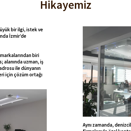
Hikayemiz
ük bir ilgi, istek ve
ında İzmir’de
markalarından biri
; alanında uzman, iş
kadrosu ile dünyanın
eri için çözüm ortağı
Aynı zamanda, denizcil