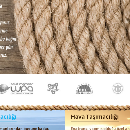
acılığı
Hava Taşımacılığı
amanlarından bugüne kadar,
Enatrans; yapmış olduğu özel an