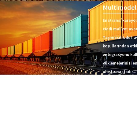
Multimodel 
Enatrans; karayol
ciddi maliyet ava
Taşımacılık ile h
koşullarından etk
entegrasyonu kull
yüklemelerinizi en
ulaştırmaktadır...
Detaylı Bilgi