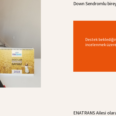
Down Sendromlu birey
Destek beklediğin
incelenmek üzere 
ENATRANS Ailesi olara