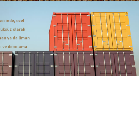
yesinde, özel
rüksüz olarak
man ya da liman
nı ve depolama