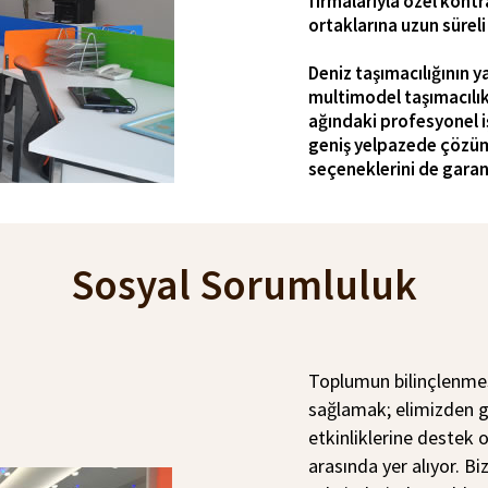
firmalarıyla özel kontr
ortaklarına uzun sürel
Deniz taşımacılığının y
multimodel taşımacılık
ağındaki profesyonel i
geniş yelpazede çözüm 
seçeneklerini de garan
Sosyal Sorumluluk
Toplumun bilinçlenmes
sağlamak; elimizden ge
etkinliklerine destek 
arasında yer alıyor. Bi