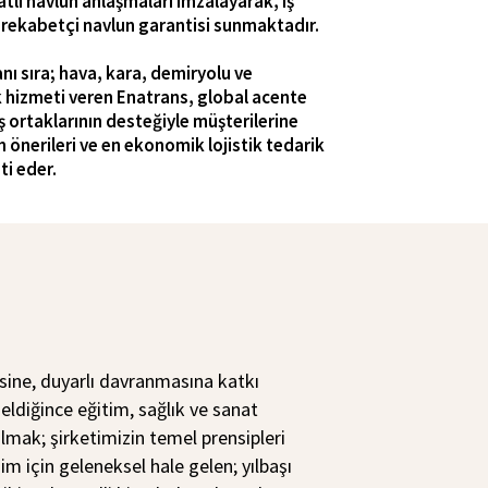
atlı navlun anlaşmaları imzalayarak, iş
i rekabetçi navlun garantisi sunmaktadır.
anı sıra; hava, kara, demiryolu ve
 hizmeti veren Enatrans, global acente
ş ortaklarının desteğiyle müşterilerine
önerileri ve en ekonomik lojistik tedarik
ti eder.
ine, duyarlı davranmasına katkı
ldiğince eğitim, sağlık ve sanat
olmak; şirketimizin temel prensipleri
zim için geleneksel hale gelen; yılbaşı